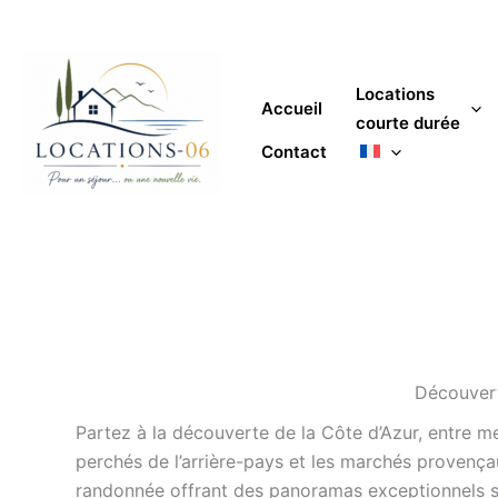
Aller
au
contenu
Locations
Accueil
courte durée
Contact
Découvert
Partez à la découverte de la Côte d’Azur, entre mer
perchés de l’arrière-pays et les marchés provençau
randonnée offrant des panoramas exceptionnels sur