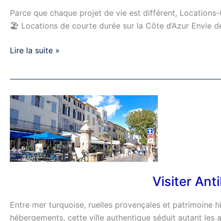
!
Parce que chaque projet de vie est différent, Locations
🏖️ Locations de courte durée sur la Côte d’Azur Envie 
Lire la suite »
Visiter
Antibes
à
30
minutes
de
nos
Visiter An
locations
de
Entre mer turquoise, ruelles provençales et patrimoine h
vacances
hébergements, cette ville authentique séduit autant les