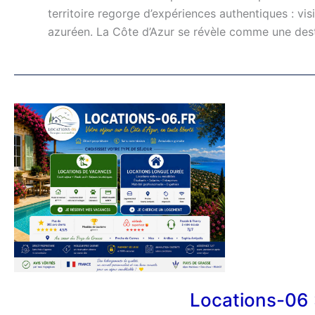
territoire regorge d’expériences authentiques : vi
azuréen. La Côte d’Azur se révèle comme une dest
Locations-
06
:
votre
spécialiste
de
la
location
sur
la
Côte
Locations-06 : 
d’Azur