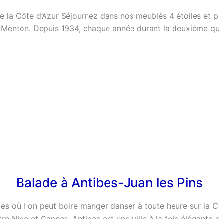
 de la Côte d’Azur Séjournez dans nos meublés 4 étoiles et 
e Menton. Depuis 1934, chaque année durant la deuxième qui
Balade à Antibes-Juan les Pins
tibes où l on peut boire manger danser à toute heure sur la
re Nice et Cannes, Antibes est une ville à la fois élégante e