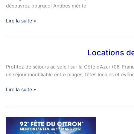
découvrez pourquoi Antibes mérite
Lire la suite »
Locations de
Locations
de
Profitez de séjours au soleil sur la Côte d’Azur (06, Fr
Vacances
un séjour inoubliable entre plages, fêtes locales et évé
Côte
d’Azur
Lire la suite »
4****
–
Carnaval
des
Ne
Prix
ratez