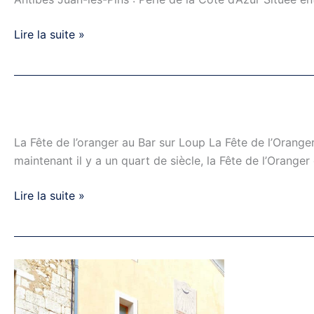
Lire la suite »
Fête
de
La Fête de l’oranger au Bar sur Loup La Fête de l’Orange
l’oranger
maintenant il y a un quart de siècle, la Fête de l’Orange
au
Bar-
Lire la suite »
sur-
Loup
Visite
de
Vence