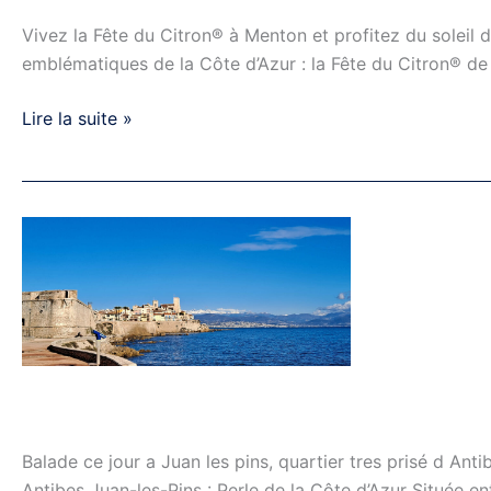
Vivez la Fête du Citron® à Menton et profitez du soleil
emblématiques de la Côte d’Azur : la Fête du Citron® d
Lire la suite »
Balade
à
Antibes-
Juan
les
Pins
Balade ce jour a Juan les pins, quartier tres prisé d An
Antibes Juan-les-Pins : Perle de la Côte d’Azur Située ent