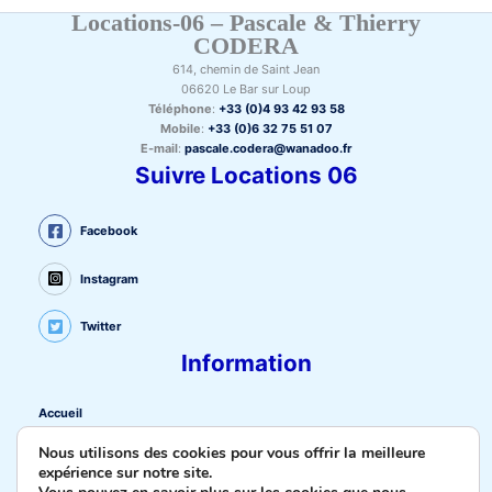
Locations-06 – Pascale & Thierry
CODERA
614, chemin de Saint Jean
06620 Le Bar sur Loup
Téléphone
:
+33 (0)4 93 42 93 58
Mobile
:
+33 (0)6 32 75 51 07
E-mail
:
pascale.codera@wanadoo.fr
Suivre Locations 06
Facebook
Instagram
Twitter
Information
Accueil
FAQ
Nous utilisons des cookies pour vous offrir la meilleure
Mentions Légales
expérience sur notre site.
Politique de confidentialité