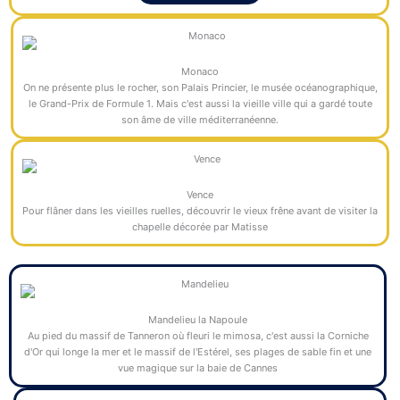
Monaco
On ne présente plus le rocher, son Palais Princier, le musée océanographique,
le Grand-Prix de Formule 1. Mais c'est aussi la vieille ville qui a gardé toute
son âme de ville méditerranéenne.
Vence
Pour flâner dans les vieilles ruelles, découvrir le vieux frêne avant de visiter la
chapelle décorée par Matisse
Mandelieu la Napoule
Au pied du massif de Tanneron où fleuri le mimosa, c'est aussi la Corniche
d'Or qui longe la mer et le massif de l'Estérel, ses plages de sable fin et une
vue magique sur la baie de Cannes