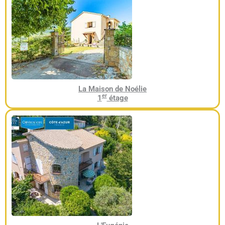
La Maison de Noélie
er
1
étage