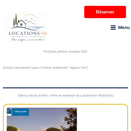
Przejdź
do
Réserver
treści
Menu
Polityka plików cookies (UE)
[cmplz-document type=”cookie-statement” region=”eu”]
Odkryj nasze domki i wille na wakacje na Lazurowym Wybrzeżu