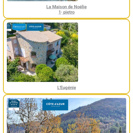
La Maison de Noélie
.
1
piętro
L'Eugénie