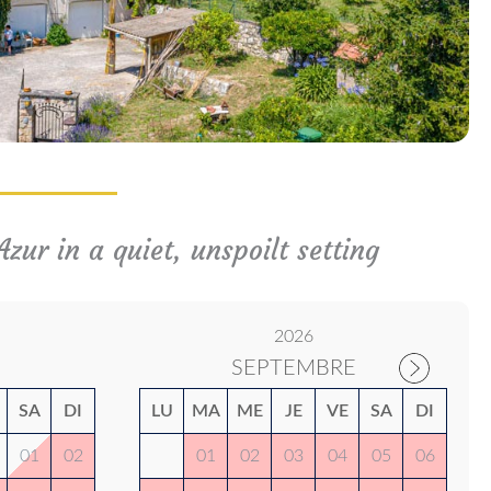
zur in a quiet, unspoilt setting
2026
SEPTEMBRE
SA
DI
LU
MA
ME
JE
VE
SA
DI
01
02
01
02
03
04
05
06