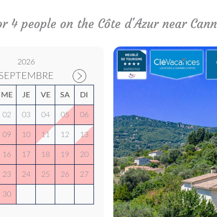
for 4 people on the Côte d'Azur near Cann
2026
SEPTEMBRE
ME
JE
VE
SA
DI
02
03
04
05
06
09
10
11
12
13
16
17
18
19
20
23
24
25
26
27
30