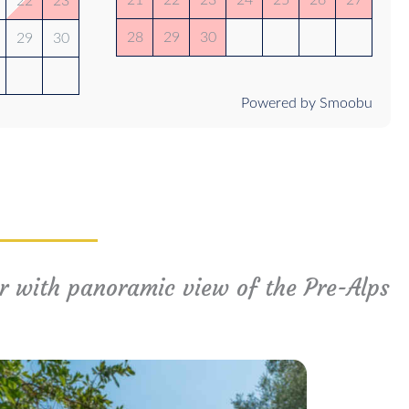
22
23
28
29
30
29
30
Powered by Smoobu
r with panoramic view of the Pre-Alps