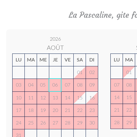
La Pascaline, gite 
2026
AOÛT
LU
MA
ME
JE
VE
SA
DI
LU
MA
01
02
01
03
04
05
06
07
08
09
07
08
14
15
10
11
12
13
14
15
16
21
22
17
18
19
20
21
22
23
28
29
24
25
26
27
28
29
30
31