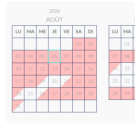
2026
AOÛT
LU
MA
ME
JE
VE
SA
DI
LU
MA
01
02
01
03
04
05
06
07
08
09
07
08
14
15
10
11
12
13
14
15
16
21
22
17
18
19
20
21
22
23
28
29
24
25
26
27
28
29
30
31