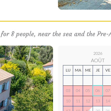
 for 8 people, near the sea and the Pre
2026
AOÛT
LU
MA
ME
JE
VE
03
04
05
06
07
10
11
12
13
14