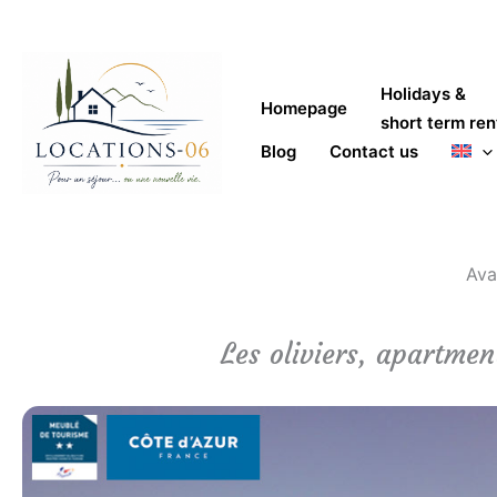
Skip
to
content
Holidays &
Homepage
short term ren
Blog
Contact us
Cannes holiday rental availability
Ava
Les oliviers, apartme