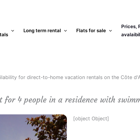
Prices,
Long term rental
Flats for sale
tals
avalaibil
ilability for direct-to-home vacation rentals on the Côte d'
nt for 4 people in a residence with swim
[object Object]