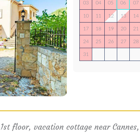
03
04
05
06
07
10
11
12
13
14
17
18
19
20
21
24
25
26
27
28
31
1st floor, vacation cottage near Cannes,