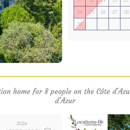
17
18
19
20
21
24
25
26
27
28
31
on home for 8 people on the Côte d'Azu
d'Azur
2026