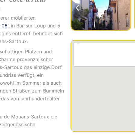
n
erer möblierten
-06
“ in Bar-sur-Loup und 5
ugins entfernt, befindet sich
ans-Sartoux.
 schattigen Plätzen und
Charme provenzalischer
s-Sartoux das einzige Dorf
ndriss verfügt, ein
 Sowohl im Sommer als auch
denden Straßen zum Bummeln
 das von jahrhundertealten
au de Mouans-Sartoux ein
zeitgenössische