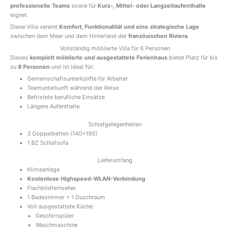
professionelle Teams
sowie für
Kurz-, Mittel- oder Langzeitaufenthalte
eignet.
Diese Villa vereint
Komfort, Funktionalität und eine strategische Lage
zwischen dem Meer und dem Hinterland der
französischen Riviera
.
Vollständig möblierte Villa für 6 Personen
Dieses
komplett möblierte und ausgestattete Ferienhaus
bietet Platz für bis
zu
8 Personen
und ist ideal für:
Gemeinschaftsunterkünfte für Arbeiter
Teamunterkunft während der Reise
Befristete berufliche Einsätze
Längere Aufenthalte
Schlafgelegenheiten
3 Doppelbetten (140×190)
1 BZ Schlafsofa
Lieferumfang
Klimaanlage
Kostenlose Highspeed-WLAN-Verbindung
Flachbildfernseher
1 Badezimmer + 1 Duschraum
Voll ausgestattete Küche:
Geschirrspüler
Waschmaschine