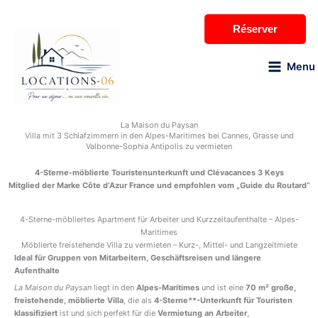
Zum
Inhalt
Réserver
springen
Menu
La Maison du Paysan
Villa mit 3 Schlafzimmern in den Alpes-Maritimes bei Cannes, Grasse und
Valbonne-Sophia Antipolis zu vermieten
4-Sterne-möblierte Touristenunterkunft und Clévacances 3 Keys
Mitglied der Marke Côte d’Azur France und empfohlen vom „Guide du Routard“
4-Sterne-möbliertes Apartment für Arbeiter und Kurzzeitaufenthalte – Alpes-
Maritimes
Möblierte freistehende Villa zu vermieten – Kurz-, Mittel- und Langzeitmiete
Ideal für Gruppen von Mitarbeitern, Geschäftsreisen und längere
Aufenthalte
La Maison du Paysan
liegt in den
Alpes-Maritimes
und ist eine
70 m² große,
freistehende, möblierte Villa
, die als
4-Sterne**-Unterkunft für Touristen
klassifiziert
ist und sich perfekt für die
Vermietung an Arbeiter
,