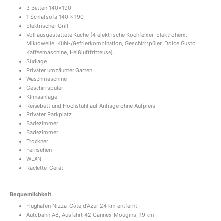
3 Betten 140×190
1 Schlafsofa 140 x 190
Elektrischer Grill
Voll ausgestattete Küche (4 elektrische Kochfelder, Elektroherd,
Mikrowelle, Kühl-/Gefrierkombination, Geschirrspüler, Dolce Gusto
Kaffeemaschine, Heißluftfritteuse).
Südlage
Privater umzäunter Garten
Waschmaschine
Geschirrspüler
Klimaanlage
Reisebett und Hochstuhl auf Anfrage ohne Aufpreis
Privater Parkplatz
Badezimmer
Badezimmer
Trockner
Fernsehen
WLAN
Raclette-Gerät
Bequemlichkeit
Flughafen Nizza-Côte d’Azur 24 km entfernt
Autobahn A8, Ausfahrt 42 Cannes-Mougins, 19 km