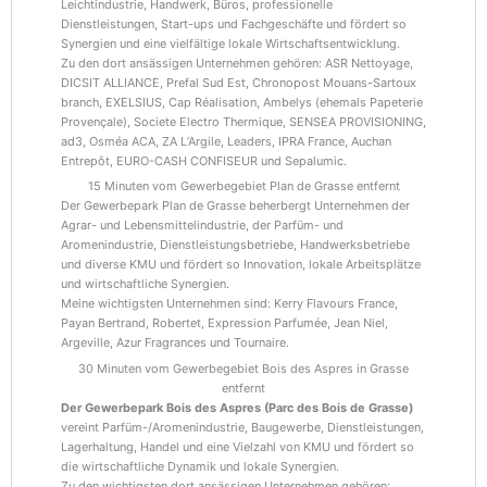
Leichtindustrie, Handwerk, Büros, professionelle
Dienstleistungen, Start-ups und Fachgeschäfte und fördert so
Synergien und eine vielfältige lokale Wirtschaftsentwicklung.
Zu den dort ansässigen Unternehmen gehören: ASR Nettoyage,
DICSIT ALLIANCE, Prefal Sud Est, Chronopost Mouans-Sartoux
branch, EXELSIUS, Cap Réalisation, Ambelys (ehemals Papeterie
Provençale), Societe Electro Thermique, SENSEA PROVISIONING,
ad3, Osméa ACA, ZA L’Argile, Leaders, IPRA France, Auchan
Entrepôt, EURO-CASH CONFISEUR und Sepalumic.
15 Minuten vom Gewerbegebiet Plan de Grasse entfernt
Der Gewerbepark Plan de Grasse beherbergt Unternehmen der
Agrar- und Lebensmittelindustrie, der Parfüm- und
Aromenindustrie, Dienstleistungsbetriebe, Handwerksbetriebe
und diverse KMU und fördert so Innovation, lokale Arbeitsplätze
und wirtschaftliche Synergien.
Meine wichtigsten Unternehmen sind: Kerry Flavours France,
Payan Bertrand, Robertet, Expression Parfumée, Jean Niel,
Argeville, Azur Fragrances und Tournaire.
30 Minuten vom Gewerbegebiet Bois des Aspres in Grasse
entfernt
Der Gewerbepark Bois des Aspres (Parc des Bois de Grasse)
vereint Parfüm-/Aromenindustrie, Baugewerbe, Dienstleistungen,
Lagerhaltung, Handel und eine Vielzahl von KMU und fördert so
die wirtschaftliche Dynamik und lokale Synergien.
Zu den wichtigsten dort ansässigen Unternehmen gehören: