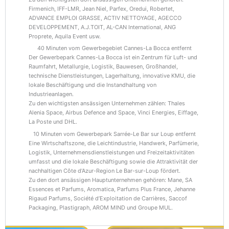
Firmenich, IFF-LMR, Jean Niel, Parfex, Oredui, Robertet,
ADVANCE EMPLOI GRASSE, ACTIV NETTOYAGE, AGECCO
DEVELOPPEMENT, A.J.TOIT, AL-CAN International, ANG
Proprete, Aquila Event usw.
40 Minuten vom Gewerbegebiet Cannes-La Bocca entfernt
Der Gewerbepark Cannes-La Bocca ist ein Zentrum für Luft- und
Raumfahrt, Metallurgie, Logistik, Bauwesen, Großhandel,
technische Dienstleistungen, Lagerhaltung, innovative KMU, die
lokale Beschäftigung und die Instandhaltung von
Industrieanlagen.
Zu den wichtigsten ansässigen Unternehmen zählen: Thales
Alenia Space, Airbus Defence and Space, Vinci Energies, Eiffage,
La Poste und DHL.
10 Minuten vom Gewerbepark Sarrée-Le Bar sur Loup entfernt
Eine Wirtschaftszone, die Leichtindustrie, Handwerk, Parfümerie,
Logistik, Unternehmensdienstleistungen und Freizeitaktivitäten
umfasst und die lokale Beschäftigung sowie die Attraktivität der
nachhaltigen Côte d’Azur-Region Le Bar-sur-Loup fördert.
Zu den dort ansässigen Hauptunternehmen gehören: Mane, SA
Essences et Parfums, Aromatica, Parfums Plus France, Jehanne
Rigaud Parfums, Société d’Exploitation de Carrières, Saccof
Packaging, Plastigraph, AROM MIND und Groupe MUL.