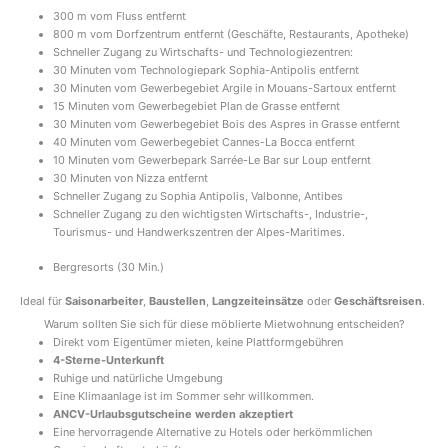
300 m vom Fluss entfernt
800 m vom Dorfzentrum entfernt (Geschäfte, Restaurants, Apotheke)
Schneller Zugang zu Wirtschafts- und Technologiezentren:
30 Minuten vom Technologiepark Sophia-Antipolis entfernt
30 Minuten vom Gewerbegebiet Argile in Mouans-Sartoux entfernt
15 Minuten vom Gewerbegebiet Plan de Grasse entfernt
30 Minuten vom Gewerbegebiet Bois des Aspres in Grasse entfernt
40 Minuten vom Gewerbegebiet Cannes-La Bocca entfernt
10 Minuten vom Gewerbepark Sarrée-Le Bar sur Loup entfernt
30 Minuten von Nizza entfernt
Schneller Zugang zu Sophia Antipolis, Valbonne, Antibes
Schneller Zugang zu den wichtigsten Wirtschafts-, Industrie-,
Tourismus- und Handwerkszentren der Alpes-Maritimes.
Bergresorts (30 Min.)
Ideal für
Saisonarbeiter
,
Baustellen
,
Langzeiteinsätze
oder
Geschäftsreisen
.
Warum sollten Sie sich für diese möblierte Mietwohnung entscheiden?
Direkt vom Eigentümer mieten, keine Plattformgebühren
4-Sterne-Unterkunft
Ruhige und natürliche Umgebung
Eine Klimaanlage ist im Sommer sehr willkommen.
ANCV-Urlaubsgutscheine werden akzeptiert
Eine hervorragende Alternative zu Hotels oder herkömmlichen