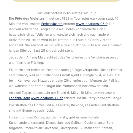
Das Veilchenfest in Tourrettes sur Loup
Die Fête des Violettes
findet seit 1952 in Tourrettes-sur-Loup statt, 10
Minuten von unseren
Ferienhäusern
entfernt
www.locations-06.fr
. Die
landwirtschaftliche Tätigkeit dieses Dorfes konzentrierte sich 1880
hauptsächlich auf Veilchen und wandte sich nach und nach anderen
Aktivitäten zu. Heute wird in Tourrettes-sur-Loup die Sorte Victoria
angebaut. Sie zeichnet sich durch eine einblättrige Blüte aus, die auf einem
langen Stiel von fast 25 cm aufrecht steht.
Jedes Jahr Anfang März schließt das Veilchenfest die Veilchensaison ab
und feiert den Frühling.
Es ist ein sehr beliebtes Fest, das sonnige Tage verspricht. Dieses Fest ist
sehr beliebt, weil es für alle ohne Eintrittsgeld zugänglich ist, wie es jetzt
beim Karneval von Nizza oder beim Zitronenfest von Menton der Fall ist,
wo während der Korsos sogar die Promenaden lohnenswert sind.
An zwei Tagen, dieses Jahr am 5. und 6. März, 10 Minuten von unseren
Ferienhäusern
www.locations-06.fr
entfernt, ist die Party in vollem Gange.
Die Straßen des Dorfes und alle Fenster, Balkone, Fassaden und Straßen
sind mit Blumen geschmückt.
Im Zentrum des Dorfes, auf dem Platz, gibt es einen lokalen
Kunsthandwerkermarkt. Dieses Jahr bot Guilhem Codera, unser Sohn,
folgende Produkte an: Olivenöle, Olivenpaste, Blumenconfit, Kerzen,