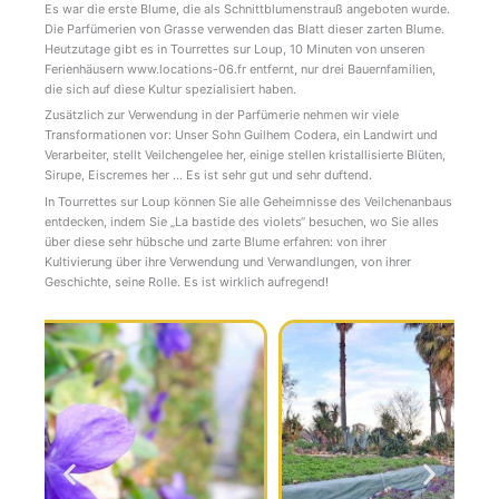
Es war die erste Blume, die als Schnittblumenstrauß angeboten wurde.
Die Parfümerien von Grasse verwenden das Blatt dieser zarten Blume.
Heutzutage gibt es in Tourrettes sur Loup, 10 Minuten von unseren
Ferienhäusern www.locations-06.fr entfernt, nur drei Bauernfamilien,
die sich auf diese Kultur spezialisiert haben.
Zusätzlich zur Verwendung in der Parfümerie nehmen wir viele
Transformationen vor: Unser Sohn Guilhem Codera, ein Landwirt und
Verarbeiter, stellt Veilchengelee her, einige stellen kristallisierte Blüten,
Sirupe, Eiscremes her … Es ist sehr gut und sehr duftend.
In Tourrettes sur Loup können Sie alle Geheimnisse des Veilchenanbaus
entdecken, indem Sie „La bastide des violets“ besuchen, wo Sie alles
über diese sehr hübsche und zarte Blume erfahren: von ihrer
Kultivierung über ihre Verwendung und Verwandlungen, von ihrer
Geschichte, seine Rolle. Es ist wirklich aufregend!