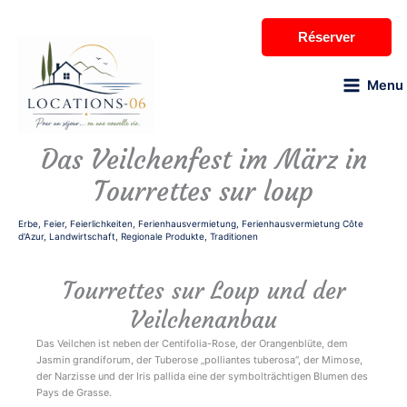
Zum
Inhalt
Réserver
springen
Menu
Das Veilchenfest im März in
Tourrettes sur loup
Erbe
,
Feier
,
Feierlichkeiten
,
Ferienhausvermietung
,
Ferienhausvermietung Côte
d'Azur
,
Landwirtschaft
,
Regionale Produkte
,
Traditionen
Tourrettes sur Loup und der
Veilchenanbau
Das Veilchen ist neben der Centifolia-Rose, der Orangenblüte, dem
Jasmin grandiforum, der Tuberose „polliantes tuberosa“, der Mimose,
der Narzisse und der Iris pallida eine der symbolträchtigen Blumen des
Pays de Grasse.