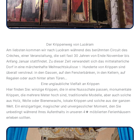
Der Krippenweg von Lucéram
Am liebsten kommen wir nach Lucéram während des berühmten Circuit des
Crèches, einer Veranstaltung, die seit fast 30 Jahren von Ende November bis
Anfang Januar stattfindet. Zu dieser Zeit verwandelt sich das mittelalterliche
Dorf in eine märchenhafte Weihnachtskulisse ✨ Hunderte von Krippen sind
überall verstreut: in den Gassen, auf den Fensterbänken, in den Kellern, auf
Regalen oder auch hinter alten Türen…
Eine unglaubliche Vielfalt an Krippen
Hier finden Sie: winzige Krippen, die in eine Nussschale passen, monumentale
Krippen, die mehrere Meter hoch sind, traditionelle Modelle, aber auch solche
aus Holz, Wolle oder Bienenwachs, lokale Krippen und solche aus der ganzen
Welt. Ein einzigartiger, magischer und unvergesslicher Moment, den Sie
unbedingt während Ihres Aufenthalts in unseren 4★ möblierten Ferienhäusern
erleben sollten.