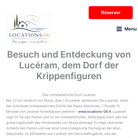
Zum
Inhalt
Réserver
springen
Menu
Besuch und Entdeckung von
Lucéram, dem Dorf der
Krippenfiguren
Das mittelalterliche Dorf Lucéram
Nur 27 km nördlich von Nizza, über L’Escarène, entdecken Sie Luceram, eines
der schönsten mittelalterlichen Dörfer der Alpes-Maritimes, 1 Stunde 15
Minuten von unseren Ferienhäusern entfernt –
www.locations-06.fr
. Lucéram
liegt im Tal des Paillon und ist ein mittelalterliches, befestigtes Dorf, das die
grüne Landschaft des Hinterlandes von Nizza überragt. Es liegt über einer
Schleife des Paillon und war einst eine strategische Festung an der alten
Salzstraße. Im Mittelalter war Lucéram ein Herrschaftsgebiet, das der