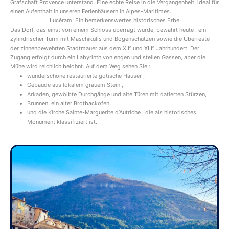
Grafschaft Provence unterstand. Eine echte Reise in die Vergangenheit, ideal für
einen Aufenthalt in unseren Ferienhäusern in Alpes-Maritimes.
Lucéram: Ein bemerkenswertes historisches Erbe
Das Dorf, das einst von einem Schloss überragt wurde, bewahrt heute : ein
zylindrischer Turm mit Maschikulis und Bogenschützen sowie die Überreste
der zinnenbewehrten Stadtmauer aus dem XIIᵉ und XIIIᵉ Jahrhundert. Der
Zugang erfolgt durch ein Labyrinth von engen und steilen Gassen, aber die
Mühe wird reichlich belohnt. Auf dem Weg sehen Sie :
wunderschöne restaurierte gotische Häuser ,
Gebäude aus lokalem grauem Stein ,
Arkaden, gewölbte Durchgänge und alte Türen mit datierten Stürzen,
Brunnen, ein alter Brotbackofen,
und die Kirche Sainte-Marguerite d’Autriche , die als historisches
Monument klassifiziert ist.