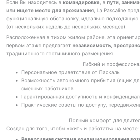
Если Вы находитесь в
командировке
, в
пути
,
занима
или
ищете место для проживания
, La Pascaline пр
функциональную обстановку, идеально подходящую
(от нескольких недель до нескольких месяцев).
Расположенная в тихом жилом районе, эта ориенти
первом этаже предлагает
независимость, пространс
традиционного гостиничного размещения.
Гибкий и профессион
Персональное приветствие от Паскаль
Возможность автономного прибытия (ящик для
сменных работников
Гарантированная доступность и конфиденциал
Практические советы по доступу, передвиже
Полный комфорт для длите
Создан для того, чтобы «жить и работать» на месте:
Реверсивная система кондиционирования возд