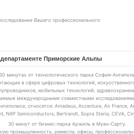
 исследование Вашего профессионального
 департаменте Приморские Альпы
30 минутах от технологического парка София-Антипол
тающие в сфере цифровых технологий, искусственного
упроводников, мобильных технологий, здравоохранени
иваемые международными совместными исследованиями
олисе, относятся: Amadeus, Accenture, Air France, Arm,
t, NXP Semiconductors, Bertrandt, Sopra Steria, CEVA, Ci
30 минут от бизнес-парка Аржиль в Муан-Сарту.
кую промышленность, ремесла, офисы, профессиональн