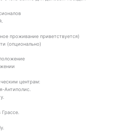
сионалов
й.
ное проживание приветствуется)
ти (опционально)
сположение
ужении
ическим центрам:
я-Антиполис.
у.
 Грассе.
у.