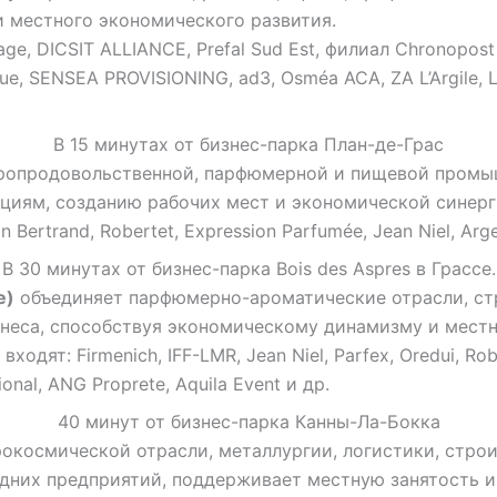
и местного экономического развития.
, DICSIT ALLIANCE, Prefal Sud Est, филиал Chronopost 
ique, SENSEA PROVISIONING, ad3, Osméa ACA, ZA L’Argile,
В 15 минутах от бизнес-парка План-де-Грас
гропродовольственной, парфюмерной и пищевой промыш
ациям, созданию рабочих мест и экономической синерг
Bertrand, Robertet, Expression Parfumée, Jean Niel, Argev
В 30 минутах от бизнес-парка Bois des Aspres в Грассе.
e)
объединяет парфюмерно-ароматические отрасли, стр
знеса, способствуя экономическому динамизму и местн
ходят: Firmenich, IFF-LMR, Jean Niel, Parfex, Oredui,
al, ANG Proprete, Aquila Event и др.
40 минут от бизнес-парка Канны-Ла-Бокка
окосмической отрасли, металлургии, логистики, строит
едних предприятий, поддерживает местную занятость