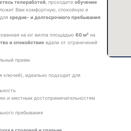
етесь телеработой
, проходите
обучение
едложит Вам комфортную, спокойную и
 для
средне- и долгосрочного пребывания
рованная на юг вилла площадью
60 м²
на
тво и спокойствие
вдали от ограничений
альный прием
 ключей), идеально подходит для
ьность
нию и местным достопримечательностям
льного пребывания
уха в столовой и спальне.