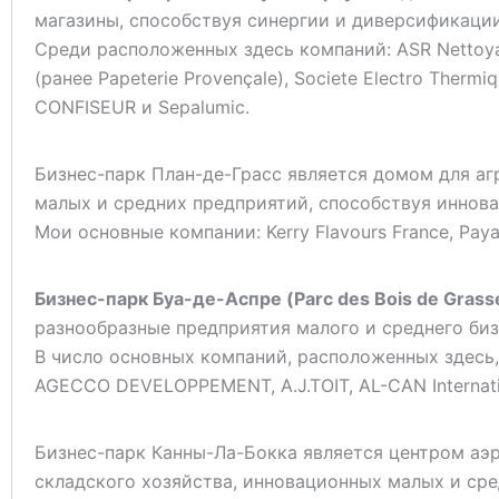
магазины, способствуя синергии и диверсификаци
Среди расположенных здесь компаний: ASR Nettoyage
(ранее Papeterie Provençale), Societe Electro Therm
CONFISEUR и Sepalumic.
Бизнес-парк План-де-Грасс является домом для а
малых и средних предприятий, способствуя иннов
Мои основные компании: Kerry Flavours France, Payan 
Бизнес-парк Буа-де-Аспре (Parc des Bois de Grass
разнообразные предприятия малого и среднего би
В число основных компаний, расположенных здесь, в
AGECCO DEVELOPPEMENT, A.J.TOIT, AL-CAN Internation
Бизнес-парк Канны-Ла-Бокка является центром аэр
складского хозяйства, инновационных малых и ср