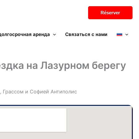
Réserver
долгосрочная аренда
Связаться с нами
ездка на Лазурном берегу
, Грассом и Софией Антиполис