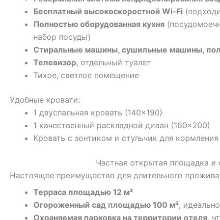
Бесплатный высокоскоростной Wi-Fi
(подходи
Полностью оборудованная кухня
(посудомоечн
набор посуды)
Стиральные машины, сушильные машины, по
Телевизор
, отдельный туалет
Тихое, светлое помещение
Удобные кровати:
1 двуспальная кровать (140×190)
1 качественный раскладной диван (160×200)
Кровать с зонтиком и стульчик для кормлени
Частная открытая площадка и 
Настоящее преимущество для длительного прожива
Терраса площадью 12 м²
Огороженный сад площадью 100 м²
, идеальн
Охраняемая парковка на территории отеля
, ч