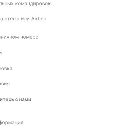
льных командировок.
а отелю или Airbnb
иничном номере
и
новка
овия
итесь с нами
нформация